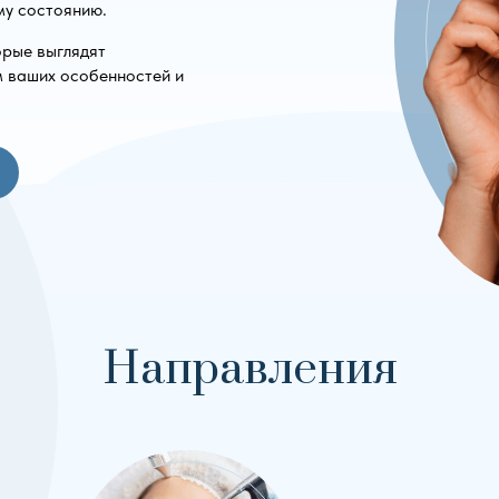
му состоянию.
орые выглядят
м ваших особенностей и
Направления