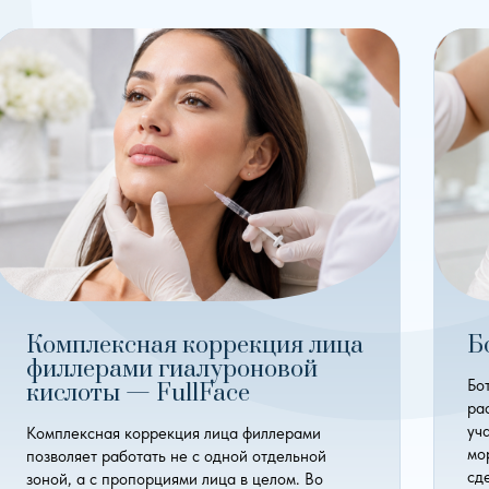
Комплексная коррекция лица
Б
филлерами гиалуроновой
Бо
кислоты — FullFace
ра
уч
Комплексная коррекция лица филлерами
мо
позволяет работать не с одной отдельной
сд
зоной, а с пропорциями лица в целом. Во