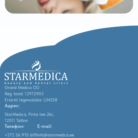
Grand Medica OÜ
Reg. kood: 12972903
Eriarsti tegevusluba: L04258
Адрес:
StarMedica, Pirita tee 26c,
12011 Tallinn
Телефон:
E-mail:
+372 56 970 609
info@starmedica.ee