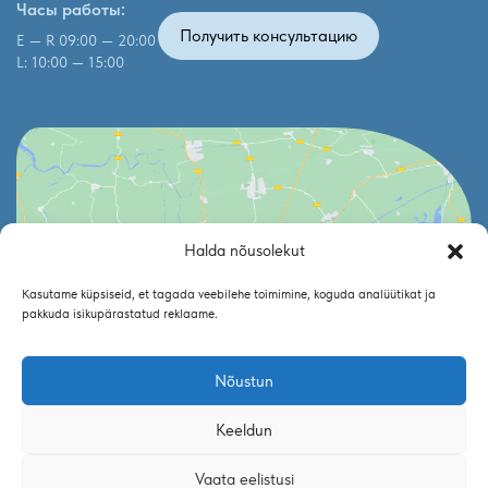
Часы работы:
Получить консультацию
E — R 09:00 — 20:00
L: 10:00 — 15:00
Halda nõusolekut
Click to accept marketing cookies and enable
Kasutame küpsiseid, et tagada veebilehe toimimine, koguda analüütikat ja
this content
pakkuda isikupärastatud reklaame.
Nõustun
Keeldun
Vaata eelistusi