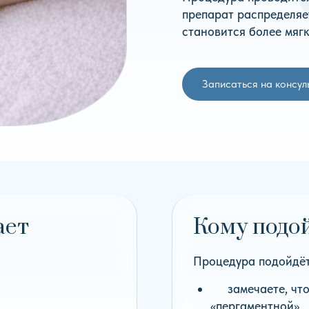
препарат распределяе
становится более мягк
Записаться на консу
ает
Кому подо
Процедура подойдёт,
замечаете, чт
«пергаментной»