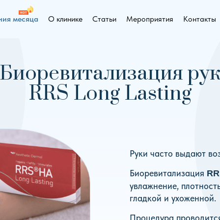
ия месяца
О клинике
Статьи
Мероприятия
Контакты
Биоревитализация ру
RRS Long Lasting
Руки часто выдают во
Биоревитализация
RR
увлажнение, плотность
гладкой и ухоженной.
Процедура проводится