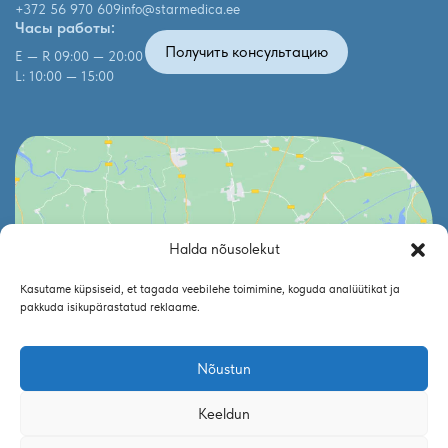
+372 56 970 609
info@starmedica.ee
Часы работы:
Получить консультацию
E — R 09:00 — 20:00
L: 10:00 — 15:00
Halda nõusolekut
Click to accept marketing cookies and enable
Kasutame küpsiseid, et tagada veebilehe toimimine, koguda analüütikat ja
this content
pakkuda isikupärastatud reklaame.
Nõustun
Keeldun