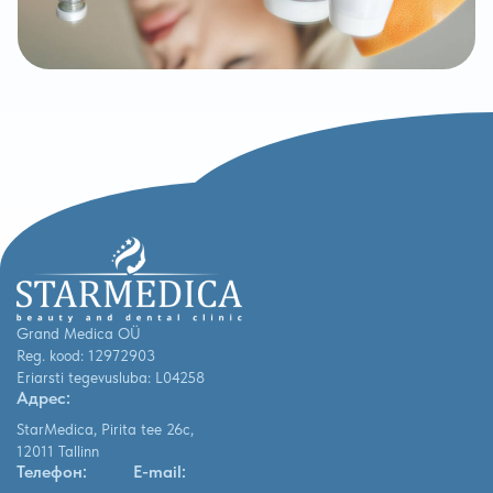
Grand Medica OÜ
Reg. kood: 12972903
Eriarsti tegevusluba: L04258
Адрес:
StarMedica, Pirita tee 26c,
12011 Tallinn
Телефон:
E-mail: