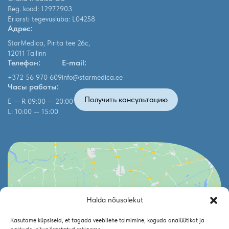
Reg. kood: 12972903
Eriarsti tegevusluba: L04258
Адрес:
StarMedica, Pirita tee 26c,
12011 Tallinn
Телефон:
E-mail:
+372 56 970 609
info@starmedica.ee
Часы работы:
Получить консультацию
E — R 09:00 — 20:00
L: 10:00 — 15:00
Halda nõusolekut
Click to accept marketing cookies and enable
Kasutame küpsiseid, et tagada veebilehe toimimine, koguda analüütikat ja
this content