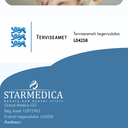
Terviseameti tegevusluba:
L04258
Grand Medica OÜ
Reg. kood: 12972903
Eriarsti tegevusluba: L04258
Aadress: