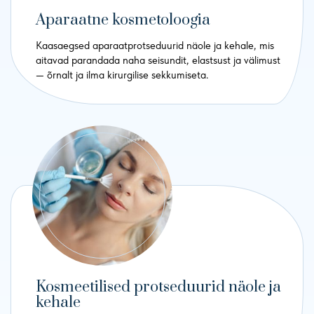
Aparaatne kosmetoloogia
Kaasaegsed aparaatprotseduurid näole ja kehale, mis
aitavad parandada naha seisundit, elastsust ja välimust
— õrnalt ja ilma kirurgilise sekkumiseta.
Kosmeetilised protseduurid näole ja
kehale