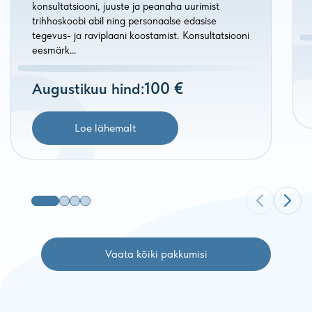
konsultatsiooni, juuste ja peanaha uurimist
trihhoskoobi abil ning personaalse edasise
tegevus- ja raviplaani koostamist. Konsultatsiooni
eesmärk…
100 €
Augustikuu hind:
Loe lähemalt
Vaata kõiki pakkumisi