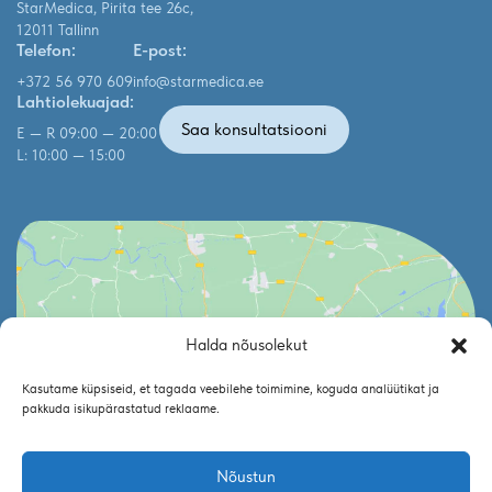
StarMedica, Pirita tee 26c,
12011 Tallinn
Telefon:
E-post:
+372 56 970 609
info@starmedica.ee
Lahtiolekuajad:
Saa konsultatsiooni
E — R 09:00 — 20:00
L: 10:00 — 15:00
Halda nõusolekut
Click to accept marketing cookies and enable
Kasutame küpsiseid, et tagada veebilehe toimimine, koguda analüütikat ja
this content
pakkuda isikupärastatud reklaame.
Nõustun