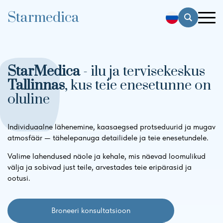
Starmedica
StarMedica
- ilu ja tervisekeskus
Tallinnas
, kus teie enesetunne on
oluline
Individuaalne lähenemine, kaasaegsed protseduurid ja mugav
atmosfäär — tähelepanuga detailidele ja teie enesetundele.
Valime lahendused näole ja kehale, mis näevad loomulikud
välja ja sobivad just teile, arvestades teie eripärasid ja
ootusi.
Broneeri konsultatsioon