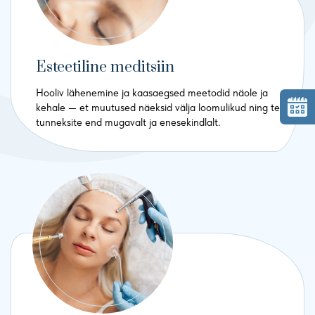
Esteetiline meditsiin
Hooliv lähenemine ja kaasaegsed meetodid näole ja
kehale — et muutused näeksid välja loomulikud ning te
tunneksite end mugavalt ja enesekindlalt.