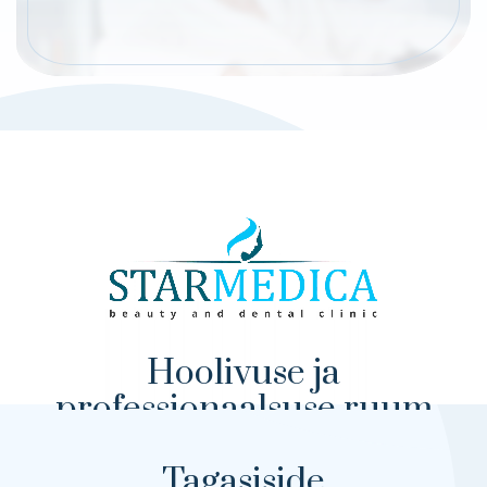
Hoolivuse ja
professionaalsuse ruum
Starmedica clinic Pirita tee 26c
Tagasiside