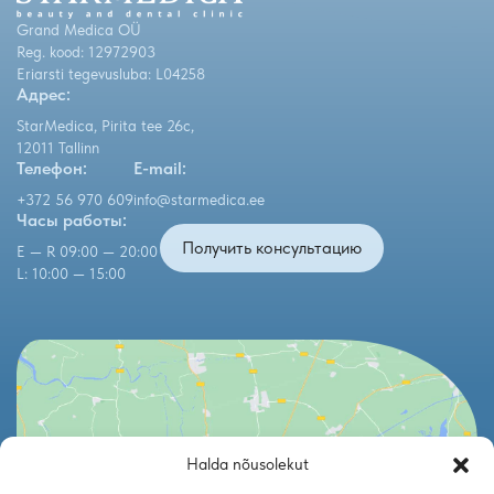
Grand Medica OÜ
Reg. kood: 12972903
Eriarsti tegevusluba: L04258
Адрес:
StarMedica, Pirita tee 26c,
12011 Tallinn
Телефон:
E-mail:
+372 56 970 609
info@starmedica.ee
Часы работы:
Получить консультацию
E — R 09:00 — 20:00
L: 10:00 — 15:00
Halda nõusolekut
Click to accept marketing cookies and enable